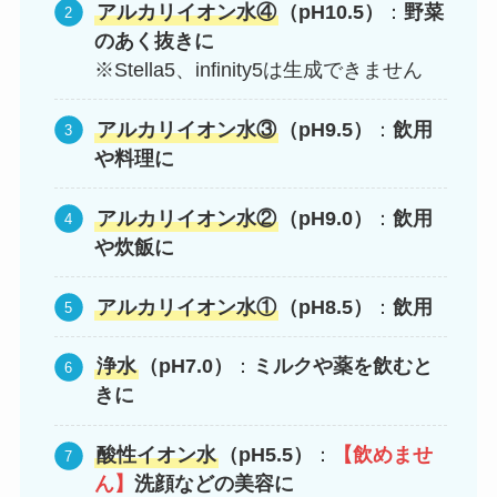
アルカリイオン水④
（pH10.5）
：
野菜
のあく抜きに
※Stella5、infinity5は生成できません
アルカリイオン水③
（pH9.5）
：
飲用
や料理に
アルカリイオン水②
（pH9.0）
：
飲用
や炊飯に
アルカリイオン水①
（pH8.5）
：
飲用
浄水
（pH7.0）
：
ミルクや薬を飲むと
きに
酸性イオン水
（pH5.5）
：
【飲めませ
ん】
洗顔などの美容に