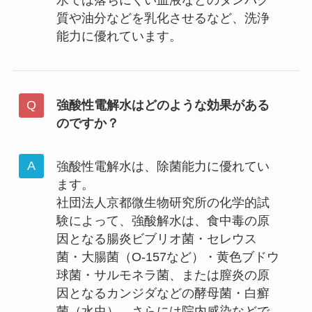
水では落ちにくい血液などのタンパク
質や油分などを乳化させるなど、洗浄
能力に優れています。
強酸性電解水はどのような効果がある
のですか？
強酸性電解水は、除菌能力に優れてい
ます。
社団法人京都微生物研究所の化学的試
験によって、強酸解水は、食中毒の原
因となる腸炎ビブリオ菌・セレウス
菌・大腸菌（O-157など）・黄色ブドウ
球菌・サルモネラ菌、または膣炎の原
因となるカンジダなどの酵母菌・白癬
菌（水虫）、さらには院内感染などで